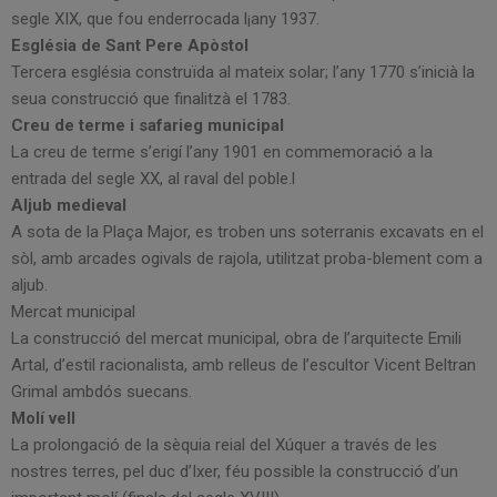
segle XIX, que fou enderrocada l¡any 1937.
Església de Sant Pere Apòstol
Tercera església construïda al mateix solar; l’any 1770 s’inicià la
seua construcció que finalitzà el 1783.
Creu de terme i safarieg municipal
La creu de terme s’erigí l’any 1901 en commemoració a la
entrada del segle XX, al raval del poble.l
Aljub medieval
A sota de la Plaça Major, es troben uns soterranis excavats en el
sòl, amb arcades ogivals de rajola, utilitzat proba-blement com a
aljub.
Mercat municipal
La construcció del mercat municipal, obra de l’arquitecte Emili
Artal, d’estil racionalista, amb relleus de l’escultor Vicent Beltran
Grimal ambdós suecans.
Molí vell
La prolongació de la sèquia reial del Xúquer a través de les
nostres terres, pel duc d’Ixer, féu possible la construcció d’un