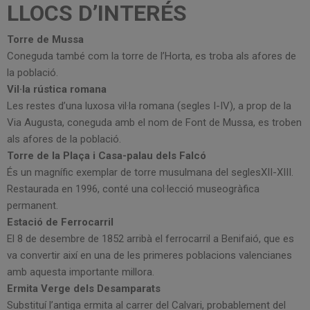
LLOCS D’INTERÉS
Torre de Mussa
Coneguda també com la torre de l’Horta, es troba als afores de
la població.
Vil·la rústica romana
Les restes d’una luxosa vil·la romana (segles I-IV), a prop de la
Via Augusta, coneguda amb el nom de Font de Mussa, es troben
als afores de la població.
Torre de la Plaça i Casa-palau dels Falcó
És un magnífic exemplar de torre musulmana del seglesXII-XIII.
Restaurada en 1996, conté una col·lecció museogràfica
permanent.
Estació de Ferrocarril
El 8 de desembre de 1852 arribà el ferrocarril a Benifaió, que es
va convertir així en una de les primeres poblacions valencianes
amb aquesta importante millora.
Ermita Verge dels Desamparats
Substituí l’antiga ermita al carrer del Calvari, probablement del