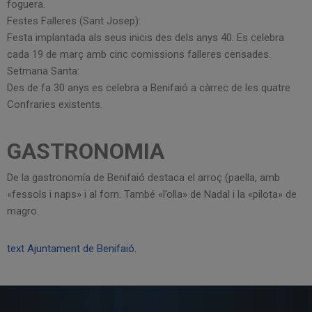
foguera.
Festes Falleres (Sant Josep):
Festa implantada als seus inicis des dels anys 40. Es celebra
cada 19 de març amb cinc comissions falleres censades.
Setmana Santa:
Des de fa 30 anys es celebra a Benifaió a càrrec de les quatre
Confraries existents.
GASTRONOMIA
De la gastronomía de Benifaió destaca el arroç (paella, amb
«fessols i naps» i al forn. També «l’olla» de Nadal i la «pilota» de
magro.
text Ajuntament de Benifaió.