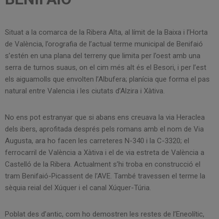
Situat a la comarca de la Ribera Alta, al límit de la Baixa i l’Horta
de València, l’orografia de l’actual terme municipal de Benifaió
s’estén en una plana del terreny que limita per l’oest amb una
serra de turnos suaus, on el cim més alt és el Besori, i per l’est
els aiguamolls que envolten l’Albufera; planícia que forma el pas
natural entre Valencia i les ciutats d’Alzira i Xàtiva.
No ens pot estranyar que si abans ens creuava la via Heraclea
dels ibers, aprofitada després pels romans amb el nom de Via
Augusta, ara ho facen les carreteres N-340 i la C-3320; el
ferrocarril de València a Xàtiva i el de via estreta de València a
Castelló de la Ribera. Actualment s’hi troba en construcció el
tram Benifaió-Picassent de l’AVE. També travessen el terme la
sèquia reial del Xúquer i el canal Xúquer-Túria.
Poblat des d’antic, com ho demostren les restes de l’Eneolític,