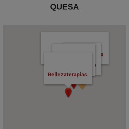
QUESA
Construcciones Ruyma
Tourist Info
Bar Cordobés
Bellezaterapias