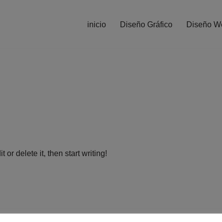
inicio
Diseño Gráfico
Diseño W
or delete it, then start writing!