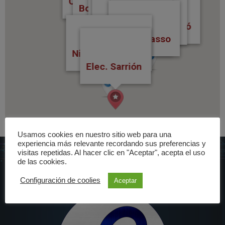
Ceramicas Hnos. Fenollar
Fusteria R. Fayos
BIPA
Soriano Low cost
Bodega la viña
Const. JPVA
Pintura Calabuig
Font. Martín
Gesintel
Suministres Sarrió
Carnicería Manolo
Fon Moble
Instal. Gasso
Nico Automoció
Elec. Sarrión
Usamos cookies en nuestro sitio web para una
experiencia más relevante recordando sus preferencias y
visitas repetidas. Al hacer clic en "Aceptar", acepta el uso
de las cookies.
Configuración de coolies
Aceptar