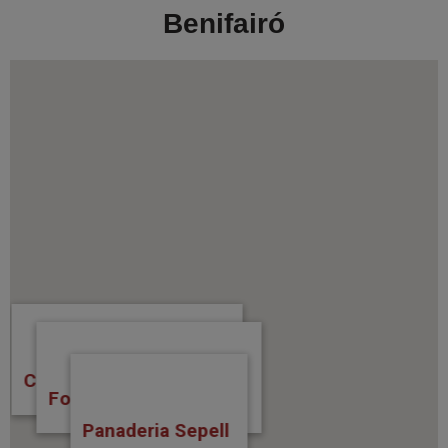
Benifairó
Crist. Cerraj. Mansanet
Fontanería J. Salvador
Panaderia Sepell